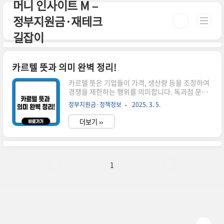
머니 인사이트 M –
본문 바로가기
정부지원금·재테크
길잡이
카르텔 뜻과 의미 완벽 정리!
카르텔 뜻은 기업들이 가격, 생산량 등을 조정하여
경쟁을 제한하는 행위를 의미합니다. 독과점 문제
와 연관이 있으며, 불법 사례도 많습니다. 더 자세
정부지원금·정책정보
2025. 3. 5.
한 정보는 아래에서 확인하세요! 시간이 없으신 분
들은 아래 버튼으로 확인하세요! 카르텔 총정리 바
더보기 ››
로가기!👆 ▼ 자세한 정보는 아래에서 계속 이어집
니다! ▼ ✅ 카르텔 뜻: 쉽게 정리하면?카르텔
(cartel)이란 기업들이 담합하여 가격, 생산량 등을
조정하는 행위를 말합니다. 쉽게 말해, 경쟁을 피하
기 위해 기업들끼리 몰래 협력하는 것이죠.이런 행
1
위는 소비자에게 불리하게 작용할 수 있어 대부분
의 나라에서 불법으로 간주됩니다.💡 예시:대형 정
유 회사들이 기름값을 동일하게 맞추기로 협의하
면? → 소비자들은 어느 주유소를 가도 같은 가격
에 기름을 넣어야 하므로 ..