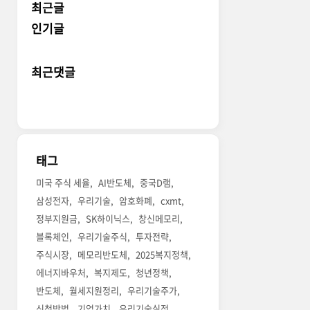
최근글
인기글
최근댓글
태그
미국 주식 세율
AI반도체
중국D램
삼성전자
우리기술
암호화폐
cxmt
정부지원금
SK하이닉스
창신메모리
블록체인
우리기술주식
투자전략
주식시장
메모리반도체
2025복지정책
에너지바우처
복지제도
청년정책
반도체
월세지원정리
우리기술주가
신청방법
기업가치
우리기술실적