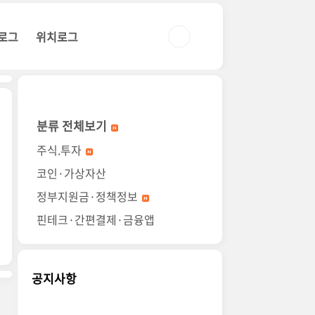
로그
위치로그
분류 전체보기
주식.투자
코인·가상자산
정부지원금·정책정보
핀테크·간편결제·금융앱
공지사항