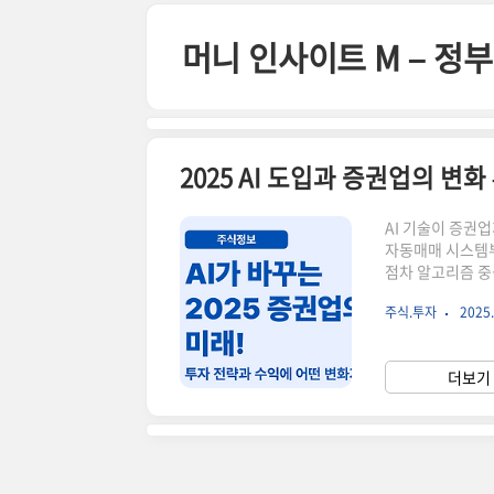
본문 바로가기
머니 인사이트 M – 
2025 AI 도입과 증권업의 변
AI 기술이 증권
자동매매 시스템부
점차 알고리즘 중
꾸는 증권업의 핵
주식.투자
2025.
리서치 보고서 자
AI상담 서비스 
리스트 기반 리포
더보기 
자동 제안📈 투자