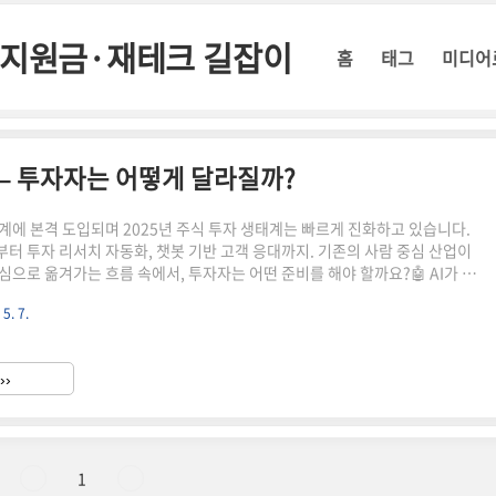
정부지원금·재테크 길잡이
홈
태그
미디어
화 – 투자자는 어떻게 달라질까?
업계에 본격 도입되며 2025년 주식 투자 생태계는 빠르게 진화하고 있습니다.
터 투자 리서치 자동화, 챗봇 기반 고객 응대까지. 기존의 사람 중심 산업이
심으로 옮겨가는 흐름 속에서, 투자자는 어떤 준비를 해야 할까요?🤖 AI가 바
심 영역자동매매 시스템 확대 – 개인 투자자도 활용 가능한 퀀트 플랫폼 증가
 5. 7.
동화 – 뉴스·공시 기반 종목 분석 자동 생성고객응대 자동화 – 챗GPT 기반
증권사 도입📊 실제 도입 사례들증권사AI 서비스 도입 내용NH투자증권AI 애널
트 추천미래에셋자동매매 '엠클럽 AI' 운영키움증권챗봇 상담 + 포트폴리오
››
자에게 주는 기회와 리스크기회: AI 시..
1