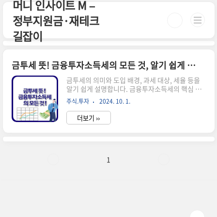
머니 인사이트 M –
본문 바로가기
정부지원금·재테크
길잡이
금투세 뜻! 금융투자소득세의 모든 것, 알기 쉽게 설명해드립니다
금투세의 의미와 도입 배경, 과세 대상, 세율 등을
알기 쉽게 설명합니다. 금융투자소득세의 핵심 내
용과 찬반 논란까지 한눈에 파악해 보세요. 📌 ※
주식.투자
2024. 10. 1.
자세한 사항은 아래 버튼을 클릭하셔서 확인해 보
세요! ※금융투자소득세 자세히 알아보기!↑ 이 버
더보기 ››
튼을 클릭하시면 해당 페이지로 빠르게 이동합니
다! ↑금투세란 무엇인가요? 금투세는 '금융투자
소득세'의 줄임말입니다.주식, 채권, 펀드 등 금융
상품에 투자해서 얻은 수익에 부과되는 세금을 말
합니다.2025년 1월 1일부터 시행될 예정이었지
1
만, 최근 폐지 논란이 일고 있습니다.금투세의 정확
한 의미금융투자소득세는 소득세의 한 종류로, 금
융 투자로 얻은 수익이 일정 금액을 넘을 때 내야 하
는 세금입니다. 주식, 펀드 등에 투자해서 번 돈이
연간 5,000만 원(해외주식 ..