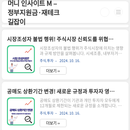
머니 인사이트 M –
본문 바로가기
정부지원금·재테크
길잡이
시장조성자 불법 행위! 주식시장 신뢰도를 위협하는 문제와 대책
시장조성자의 불법 행위가 주식시장에 미치는 영향
과 규제 방안을 살펴봅니다. 시세조종, 내부자거래
등 주요 불법 사례와 이를 방지하기 위한 감독 체계
주식.투자
2024. 10. 16.
를 분석하고 투자자 보호 방안을 제시합니다. 시장
조성자의 역할과 불법 행위의 유형 시장조성자는
더보기 ››
주식시장의 유동성을 제공하고 가격 안정성을 유지
하는 중요한 역할을 합니다. 그러나 일부 시장조성
자들의 불법 행위로 인해 시장의 공정성과 투자자
신뢰가 위협받고 있습니다.시장조성자의 주요 기
공매도 상환기간 변경! 새로운 규정과 투자자 영향 분석
능유동성 제공: 지속적인 매수/매도 호가 제시가격
안정화: 급격한 가격 변동 완화거래 비용 감소: 호
공매도 상환기간이 기관과 개인 투자자 모두에게
가 스프레드 축소주요 불법 행위 유형시세조종: 인
12개월로 제한되는 새로운 규정을 소개합니다. 이
위적으로 주가를 조작하는 행위내부자거래: 미공
변화가 주식시장과 투자 전략에 미치는 영향을 분
주식.투자
2024. 10. 16.
개 정보를 이용한 거래프론트러닝: 고객 주문 정보
석하고, 투자자들이 알아야 할 핵심 사항을 설명합
를 이용한 선행매매허수주문: 실제 거래 의..
니다. 공매도 상환기간 개정의 배경 공매도는 주식
더보기 ››
투자의 한 방법으로, 주가 하락을 예상하고 이익을