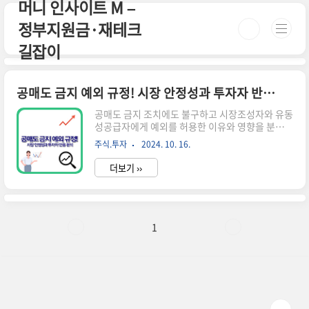
머니 인사이트 M –
본문 바로가기
정부지원금·재테크
길잡이
공매도 금지 예외 규정! 시장 안정성과 투자자 반응 분석
공매도 금지 조치에도 불구하고 시장조성자와 유동
성공급자에게 예외를 허용한 이유와 영향을 분석합
니다. 투자자들의 반응과 시장 안정성 유지를 위한
주식.투자
2024. 10. 16.
정책적 고려사항을 살펴봅니다. 공매도 금지 예외
의 배경과 목적 공매도 금지 예외 규정은 시장의 안
더보기 ››
정성과 유동성을 유지하기 위해 도입되었습니다.
이 규정은 특정 시장 참여자들에게 제한적으로 공
매도를 허용함으로써 시장의 원활한 작동을 돕고
있습니다.공매도 금지의 일반적 목적공매도 금지
는 주로 다음과 같은 목적으로 시행됩니다:과도한
1
주가 하락 방지시장 안정성 유지불공정 거래 억제
그러나 완전한 공매도 금지는 시장의 유동성과 가
격 발견 기능을 저해할 수 있어, 일부 예외를 두고
있습니다.예외 허용의 이유공매도 금지 예외는 다
음과 같은 이유로 허용됩니다.시장 유동성 유지가
격..