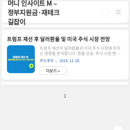
머니 인사이트 M –
본문 바로가기
정부지원금·재테크
길잡이
트럼프 재선 후 달러환율 및 미국 주식 시장 전망
트럼프 재선이 달러환율과 미국 주식 시장에 미치
는 영향을 분석합니다. 환율 상승, 주식 시장 변동
성, 산업별 영향 등 주요 변화를 살펴보고 투자자들
주식.투자
2024. 12. 20.
이 주목해야 할 점들을 제시합니다.시간이 없으
신 분들은 아래 버튼으로 확인하세요!미국주식 세
더보기 ››
금 알아보기!👆▼ 자세한 정보는 아래에서 계속 이
어집니다! ▼ 도널드 트럼프 전 대통령이 미국 대
선에서 승리하며 백악관으로 복귀하게 되었습니
다.이번 당선으로 인해 금융시장, 특히 달러환율과
미국 주식시장에 큰 변화가 예상됩니다.이러한 변
1
화가 어떤 모습으로 나타날지 자세히 알아보겠습니
다.달러환율의 변화 트럼프 당선 소식이 전해지자
마자 원·달러 환율이 1400원을 돌파했습니다.이
는 트럼프의 정책이 달러 강세를 부추길 것이라는
예상 때문입니다.왜 달러가 강해질까요?관세 정..