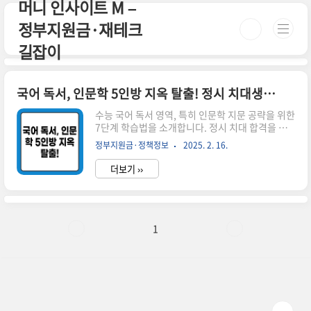
머니 인사이트 M –
본문 바로가기
정부지원금·재테크
길잡이
국어 독서, 인문학 5인방 지옥 탈출! 정시 치대생의 7단계 공부법 전격 공개!
수능 국어 독서 영역, 특히 인문학 지문 공략을 위한
7단계 학습법을 소개합니다. 정시 치대 합격을 목
표로 하는 학생들을 위한 효과적인 독서 공부 전략
정부지원금·정책정보
2025. 2. 16.
과 팁을 제공합니다. 3주 만에 독서 영역을 뚫는 비
법을 공개합니다! 국어 독서 영역, 특히 인문학 지
더보기 ››
문은 많은 수험생들에게 악몽과도 같은 존재입니
다. 하지만 걱정 마세요! 오늘 여러분께 소개할 7단
계 공부법을 따라하면, 여러분도 인문학 5인방 지
옥에서 탈출할 수 있습니다. 이 방법은 실제로 3주
만에 국어 성적을 크게 올린 한 정시 치대생의 경험
1
을 바탕으로 만들어졌습니다.7단계 공부법 상세 설
명 단계설명1. 기본 개념 정리하기인문학 관련 기
본 개념들을 정리합니다. 철학, 역사, 문학, 예술 등
주요 인문학 분야의 핵심 개념들을 간단히 정리해
노트를 만듭니..