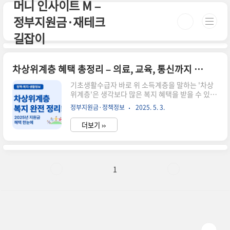
머니 인사이트 M –
본문 바로가기
정부지원금·재테크
길잡이
차상위계층 혜택 총정리 – 의료, 교육, 통신까지 지원받는 법
기초생활수급자 바로 위 소득계층을 말하는 '차상
위계층'은 생각보다 많은 복지 혜택을 받을 수 있어
요. 이번 글에서는 2025년 기준으로 차상위계층이
정부지원금·정책정보
2025. 5. 3.
받을 수 있는 다양한 복지 혜택과 신청 방법까지 알
기 쉽게 정리해드릴게요.✅ 차상위계층의 기준은?
더보기 ››
기초생활수급자 선정 기준에는 못 미치지만, 중위
소득 50% 이하인 가구를 주로 말해요. 대표적으로
는 아래와 같은 유형이 있어요.차상위 본인부담경
감대상자차상위 장애수당 대상자차상위 자활 대상
자한부모 가족지원 대상자 등주민센터에서 소득·
1
재산 기준으로 확인 가능하며, 유형별로 조건이 조
금씩 달라요.📌 받을 수 있는 주요 혜택🏥 건강보험
료 경감: 본인부담금 최대 90% 경감📚 교육비 지
원: 고교학비, 급식비 면제 등📞 통신요금 할인: 월
최대 26,000원 감면?..