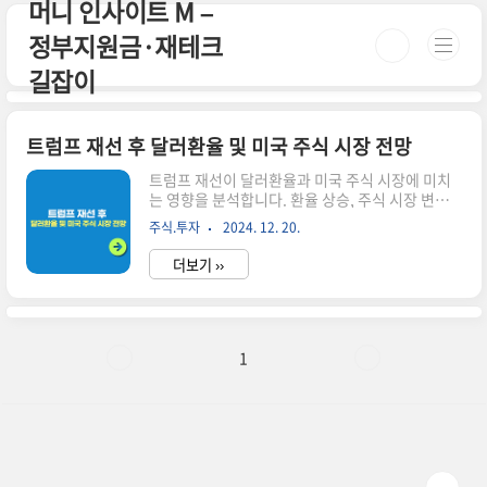
머니 인사이트 M –
본문 바로가기
정부지원금·재테크
길잡이
트럼프 재선 후 달러환율 및 미국 주식 시장 전망
트럼프 재선이 달러환율과 미국 주식 시장에 미치
는 영향을 분석합니다. 환율 상승, 주식 시장 변동
성, 산업별 영향 등 주요 변화를 살펴보고 투자자들
주식.투자
2024. 12. 20.
이 주목해야 할 점들을 제시합니다.시간이 없으
신 분들은 아래 버튼으로 확인하세요!미국주식 세
더보기 ››
금 알아보기!👆▼ 자세한 정보는 아래에서 계속 이
어집니다! ▼ 도널드 트럼프 전 대통령이 미국 대
선에서 승리하며 백악관으로 복귀하게 되었습니
다.이번 당선으로 인해 금융시장, 특히 달러환율과
미국 주식시장에 큰 변화가 예상됩니다.이러한 변
1
화가 어떤 모습으로 나타날지 자세히 알아보겠습니
다.달러환율의 변화 트럼프 당선 소식이 전해지자
마자 원·달러 환율이 1400원을 돌파했습니다.이
는 트럼프의 정책이 달러 강세를 부추길 것이라는
예상 때문입니다.왜 달러가 강해질까요?관세 정..