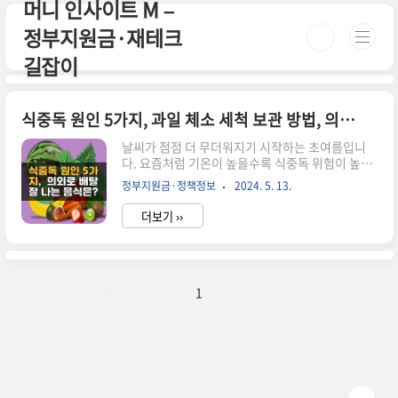
머니 인사이트 M –
본문 바로가기
정부지원금·재테크
길잡이
식중독 원인 5가지, 과일 체소 세척 보관 방법, 의외로 배탈 잘 나는 음식은?
날씨가 점점 더 무더워지기 시작하는 초여름입니
다. 요즘처럼 기온이 높을수록 식중독 위험이 높은
데요. 보통 식중독의 주범으로 불리는 해삼물로 다
정부지원금·정책정보
2024. 5. 13.
들 알고 계실 텐데요! 의외로 배탈이 잘 나는 음식
이 있다고 합니다. 이 음식이 식중독 원인의 40%가
더보기 ››
넘는다고 합니다. 같이 알아볼까요! 의외로 배탈 잘
나는 음식은? 의외로 배탈 잘 나는 음식은 바로 샐
러드입니다. 과일과 채소를 재료로 만들어지는 샐
러드는 흔히 생으로 먹는데요. 과일과 채소를 깨끗
이 씻지 않거나 보관을 잘못하게 되면 식중독균 감
1
염이 될 수 있습니다. 식품의약품안전처 조사에 의
하면 41.6%의 식중독 오염을 일으키는 음식이 채
소류였다고 합니다. 이로 인해 복통, 구토, 설사, 피
로감등의 증상이 나타나는데요. 이렇게 되면 일상
생활하는데 큰 지장..