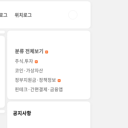
로그
위치로그
분류 전체보기
주식.투자
코인·가상자산
정부지원금·정책정보
핀테크·간편결제·금융앱
공지사항