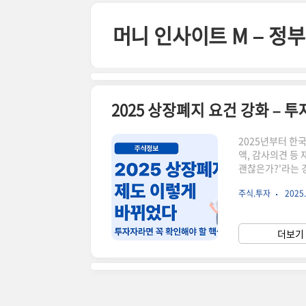
본문 바로가기
머니 인사이트 M – 
2025 상장폐지 요건 강화 – 
2025년부터 한
액, 감사의견 등
괜찮은가?'라는 
자자 관점에서 주
주식.투자
2025.
정 기간 평균 시
매출 30억 원 미
지 사유그동안 경
더보기 
능성이 커졌습니다.⚠