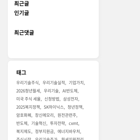
최근글
인기글
최근댓글
태그
우리기술주식
우리기술실적
기업가치
2026청년월세
우리기술
AI반도체
미국 주식 세율
신청방법
삼성전자
2025복지정책
SK하이닉스
청년정책
암호화폐
창신메모리
원전관련주
반도체
기술혁신
투자전략
cxmt
복지제도
정부지원금
에너지바우처
주식시장
우리기술주가
월세지원정리