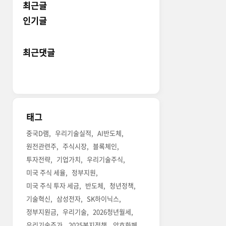
최근글
인기글
최근댓글
태그
중국D램
우리기술실적
AI반도체
원전관련주
주식시장
블록체인
투자전략
기업가치
우리기술주식
미국 주식 세율
정부지원
미국 주식 투자 세금
반도체
청년정책
기술혁신
삼성전자
SK하이닉스
정부지원금
우리기술
2026청년월세
우리기술주가
2025복지정책
암호화폐