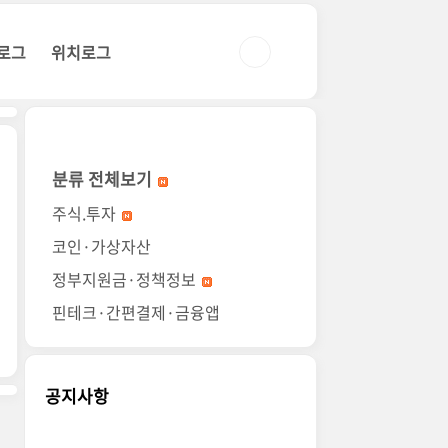
로그
위치로그
분류 전체보기
주식.투자
코인·가상자산
정부지원금·정책정보
핀테크·간편결제·금융앱
공지사항