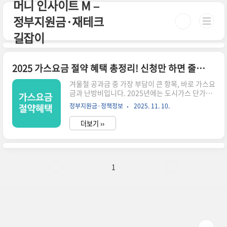
머니 인사이트 M –
본문 바로가기
정부지원금·재테크
길잡이
2025 가스요금 절약 혜택 총정리! 신청만 하면 줄어드는 공과금
겨울철 공과금 중 가장 부담이 큰 항목, 바로 가스요
금과 난방비입니다. 2025년에는 도시가스 단가와
난방비 변동이 예상되면서, 정부와 지자체가 다양
정부지원금·정책정보
2025. 11. 10.
한 절감 지원책을 내놓고 있습니다.하지만 문제는
대부분의 혜택이 “자동 적용이 아니다”라는 점입
더보기 ››
니다. 본인이 직접 신청해야 혜택을 받을 수 있는
데, 많은 분들이 모르고 지나쳐 매년 수십만 원의 절
감 기회를 놓치고 있습니다.이 글은 복잡한 공공기
관 설명이 아니라, 바로 신청해서 실질적으로 도움
이 되는 혜택만 딱 정리했습니다. 3분만 투자해서
1
확인해보세요.⏳ 3분 요약 – 2025 가스·난방 혜택
핵심 정리1. 취약계층 도시가스 요금 감면 – 월
6,000~20,000원 절약2. 에너지바우처(가스·난방
지원) – 연 최대 41만 원3. 지자체 겨울철 난방비
추가..