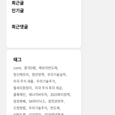
최근글
인기글
최근댓글
태그
cxmt
중국D램
메모리반도체
창신메모리
청년정책
우리기술실적
미국 주식 세율
우리기술주가
월세지원정리
미국 주식 투자 세금
블록체인
에너지바우처
2025복지정책
암호화폐
SK하이닉스
원전관련주
신청방법
우리기술주식
반도체
AI반도체
삼성전자
2026청년월세