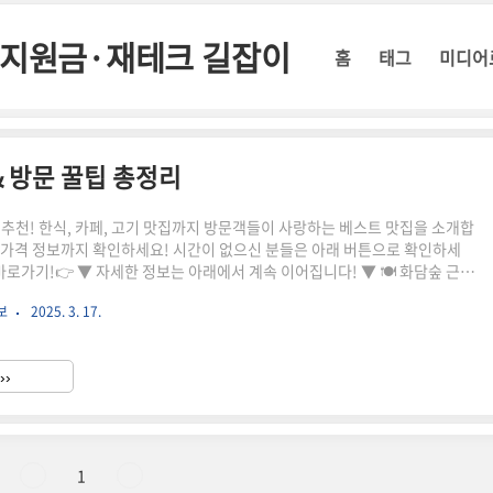
정부지원금·재테크 길잡이
홈
태그
미디어
& 방문 꿀팁 총정리
 추천! 한식, 카페, 고기 맛집까지 방문객들이 사랑하는 베스트 맛집을 소개합
뉴, 가격 정보까지 확인하세요! 시간이 없으신 분들은 아래 버튼으로 확인하세
가기!👉 ▼ 자세한 정보는 아래에서 계속 이어집니다! ▼ 🍽️ 화담숲 근처
. 곤지암 소머리국밥 – 든든한 한 끼📍 위치: 경기 광주시 곤지암읍 경충대로
보
2025. 3. 17.
 08:00~21:00💰 대표 메뉴: 소머리국밥(12,000원), 수육(25,000원)⭐ 추
물과 푸짐한 고기가 특징2. 화담숲 정육식당 – 한우 맛집 📍 위치: 경기 광주시
 운영시간: 11:00~22:00💰 대표 메뉴: 한우 꽃등심(100g 25,000원),..
››
1