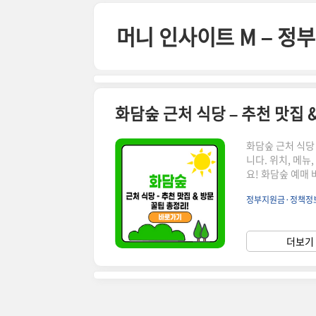
본문 바로가기
머니 인사이트 M – 
화담숲 근처 식당 – 추천 맛집 
화담숲 근처 식당
니다. 위치, 메
요! 화담숲 예매 바로
맛집 BEST 51
정부지원금·정책정
1234🕒 운영시간:
천 이유: 진한 국
도척면 도척로 567
더보기 