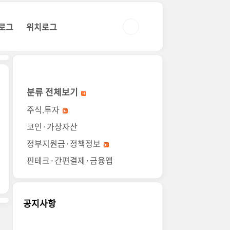
로그
위치로그
분류 전체보기
주식.투자
코인·가상자산
정부지원금·정책정보
핀테크·간편결제·금융앱
공지사항