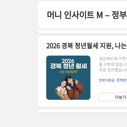
본문 바로가기
머니 인사이트 M – 
2026 경북 청년월세 지원, 나
경상북도에 거주하
을 수밖에 없습니다
주로 정리했습니다
군·시 지역 차이로
정부지원금·정책정
원, 기본 구조경
간은 최대 12개
특성상 시·군별 
더보기 
니다.2. 이런 경