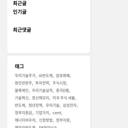
최근글
인기글
최근댓글
태그
우리기술주가
AI반도체
암호화폐
원전관련주
투자전략
주식시장
블록체인
우리기술실적
중국D램
기술혁신
창신메모리
미국 주식 세율
반도체
청년정책
우리기술
삼성전자
정부지원금
기업가치
cxmt
에너지바우처
신청방법
정부지원
메모리반도체
SK하이닉스