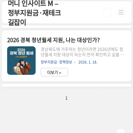
머니 인사이트 M –
본문 바로가기
정부지원금·재테크
길잡이
2026 경북 청년월세 지원, 나는 대상인가?
경상북도에 거주하는 청년이라면 2026년에도 청
년월세 지원 대상이 되는지 먼저 확인하고 싶을 수
밖에 없습니다. 이 글은 제도 설명보다 “나는 되는
정부지원금·정책정보
2026. 1. 18.
지, 안 되는지”를 빠르게 가르는 기준 위주로 정리
했습니다.이 글에서 바로 확인할 수 있습니다✔ 경
더보기 ››
북 거주 청년이 신청 가능한 경우✔ 군·시 지역 차
이로 탈락하는 사례✔ 대도시와 비교했을 때 다른
점1. 2026 경북 청년월세 지원, 기본 구조경북 청
년월세 지원은 월 최대 20만 원을 현금으로 지원하
는 제도입니다. 지원 기간은 최대 12개월이며, 주
1
거비 부담이 큰 청년층을 대상으로 합니다.다만 경
북은 도 단위 지역 특성상 시·군별 세부 기준 차이
가 있어 단순 거주만으로 판단하면 탈락하는 경우
도 적지 않습니다.2. 이런 경우 신청 가능성을 기대
할 수 있습니다아래 ..