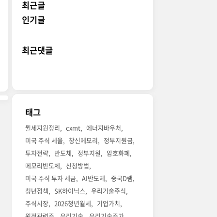
최근글
인기글
최근댓글
태그
월세지원정리
cxmt
에너지바우처
미국 주식 세율
창신메모리
정부지원금
투자전략
반도체
정부지원
암호화폐
메모리반도체
신청방법
미국 주식 투자 세금
AI반도체
중국D램
청년정책
SK하이닉스
우리기술주식
주식시장
2026청년월세
기업가치
원전관련주
우리기술
우리기술주가