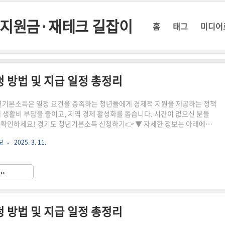
정부지원금·재테크 길잡이
홈
태그
미디어
청 방법 및 지급 일정 총정리
청년기본소득은 일정 요건을 충족하는 청년들에게 경제적 지원을 제공하는 정책
해 생활비 부담을 줄이고, 지역 경제 활성화를 돕습니다. 시간이 없으신 분들
 확인하세요! 경기도 청년기본소득 신청하기👉 ▼ 자세한 정보는 아래에서
4세 청년지원 금
보
2025. 3. 11.
원 (분기별 25만 원 지급)사용처: 경기지역화폐 형태로 지급, 경기도 내 가맹점에
25 경기도 청년기본소득 신청 방법💡 온라인으로 간편하게 신청할 수 있습니
: 분기별 신청이 진행되며, 2025년 1분기 신청 일정은 3월 초 예정온라인 신
››
기본소득 신청 홈페이지에서 접수서류 제출..
청 방법 및 지급 일정 총정리