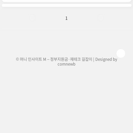
이어집니다! ▼ 지원 대상: 신청일 기준 경기도에 3
년 이상 거주한 만 24세 청년지원 금액: 연 100만
원 (분기별 25만 원 지급)사용처: 경기지역화폐 형
태로 지급, 경기도 내 가맹점에서 사용 가능2025
1
경기도 청년기본소득 신청 방법💡 온라인으로 간
편하게 신청할 수 있습니다.신청 기간 확인: 분기별
신청이 진행되며, 2025년 1분기 신청 일정은 3월
초 예정온라인 신청: 경기도 청년기본소득 신청 홈
페이지에서..
© 머니 인사이트 M – 정부지원금·재테크 길잡이 | Designed by
comnewb