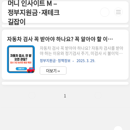
머니 인사이트 M –
본문 바로가기
정부지원금·재테크
길잡이
자동차 검사 꼭 받아야 하나요? 꼭 알아야 할 이유와 기간 안내
자동차 검사 꼭 받아야 하나요? 자동차 검사를 받아
야 하는 이유와 정기검사 주기, 미검사 시 불이익까
지 알기 쉽게 정리했습니다.🛠️ 1. 자동차 검사는 왜
정부지원금·정책정보
2025. 3. 29.
필요할까요?자동차 검사는 도로 위의 안전한 운행
을 보장하기 위해 반드시 필요한 절차입니다.자동
더보기 ››
차의 브레이크, 타이어, 배출가스 등 기본적인 상태
를 점검하여 사고를 미리 예방할 수 있어요.❗자동차
검사는 차량의 건강검진과 같아요. 시간이 없으
신 분들은 아래 버튼으로 확인하세요! 🚗검사유효
기간조회 바로가기👉 ▼ 자세한 정보는 아래에서
1
계속 이어집니다! ▼ 📅 2. 검사 주기, 언제 받아야
할까요? 차종최초 검사정기 검사 주기비사업용 승
용차등록 후 4년이후 매 2년경차, 화물차등록 후 2
년이후 매 1년렌터카 등 사업용등록 후 1년이후 매
1년※ 자..