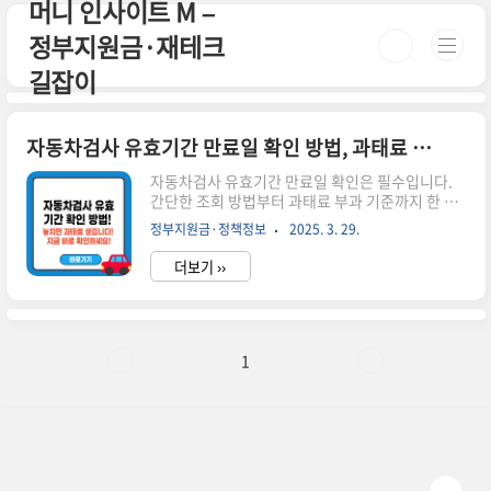
머니 인사이트 M –
본문 바로가기
정부지원금·재테크
길잡이
자동차검사 유효기간 만료일 확인 방법, 과태료 피하려면 꼭 확인하세요!
자동차검사 유효기간 만료일 확인은 필수입니다.
간단한 조회 방법부터 과태료 부과 기준까지 한 번
에 정리해드립니다.🚗 자동차검사 유효기간 만료
정부지원금·정책정보
2025. 3. 29.
일 확인 방법, 알고 계신가요?자동차를 소유하고
있다면 자동차 검사는 반드시 받아야 하는 의무입
더보기 ››
니다.그런데 언제까지 받아야 하는지 유효기간 만
료일을 정확히 모르면, 무심코 지나쳐서 과태료를
물게 될 수도 있어요.이번 글에서는 자동차 검사 유
효기간을 확인하는 방법부터, 과태료 부과 기준, 알
림 서비스 활용법까지 쉽게 정리해드릴게요.🔍 자
1
동차 검사는 왜 받아야 하나요?자동차 검사는 운행
중인 차량의 안전성과 배출가스 기준을 점검해주는
제도예요.정기검사는 기한 내 받지 않으면 과태료
가 발생하고, 도로 위 위험요소가 될 수 있어요.📆
유효기간 만료일 확인 방법은? ✅ ..