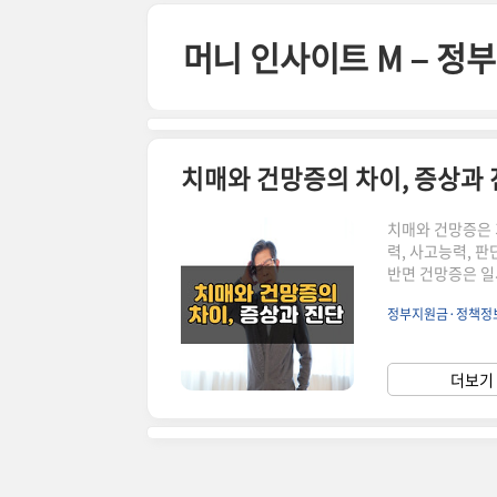
본문 바로가기
머니 인사이트 M – 
치매와 건망증의 차이, 증상과
치매와 건망증은 
력, 사고능력, 
반면 건망증은 일
일시적인 손상이 
정부지원금·정책정
진단과 치료가 필
입니다. 그러나 그
질환으로, 기억력
더보기 
질병이나 뇌 손상