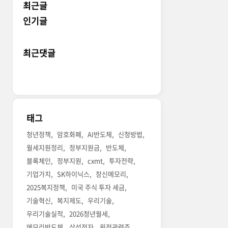
최근글
인기글
최근댓글
태그
청년정책
암호화폐
AI반도체
신청방법
월세지원정리
정부지원금
반도체
블록체인
정부지원
cxmt
투자전략
기업가치
SK하이닉스
창신메모리
2025복지정책
미국 주식 투자 세금
기술혁신
복지제도
우리기술
우리기술실적
2026청년월세
메모리반도체
삼성전자
원전관련주