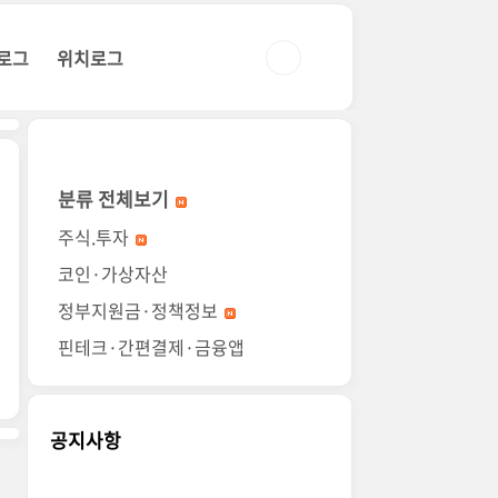
로그
위치로그
분류 전체보기
주식.투자
코인·가상자산
정부지원금·정책정보
핀테크·간편결제·금융앱
공지사항