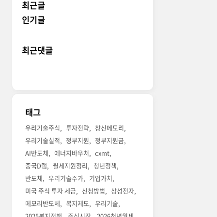
최근글
인기글
최근댓글
태그
우리기술주식
투자전략
창신메모리
우리기술실적
정부지원
정부지원금
AI반도체
에너지바우처
cxmt
중국D램
월세지원정리
청년정책
반도체
우리기술주가
기업가치
미국 주식 투자 세금
신청방법
삼성전자
메모리반도체
복지제도
우리기술
2025복지정책
주식시장
2026청년월세