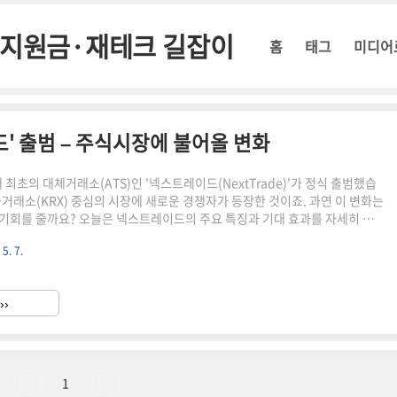
정부지원금·재테크 길잡이
홈
태그
미디어
드' 출범 – 주식시장에 불어올 변화
국내 최초의 대체거래소(ATS)인 '넥스트레이드(NextTrade)'가 정식 출범했습
국거래소(KRX) 중심의 시장에 새로운 경쟁자가 등장한 것이죠. 과연 이 변화는
기회를 줄까요? 오늘은 넥스트레이드의 주요 특징과 기대 효과를 자세히 알
스트레이드의 주요 특징거래시간 확대 – 아침 8시부터 밤 8시까지, 총 12시
 5. 7.
방식 다양화 – 지정가 외 시장가, 조건부 지정가 등 가능낮은 수수료 – 기존
수수료 인하📊 기존 거래소와의 차이점은?구분KRX넥스트레이드거래시간
:3008:00 ~ 20:00수수료상대적으로 높음낮음거래 방식단일호가 중심다양한 호
››
에게 주는 영향📌 분산투자 가능..
1