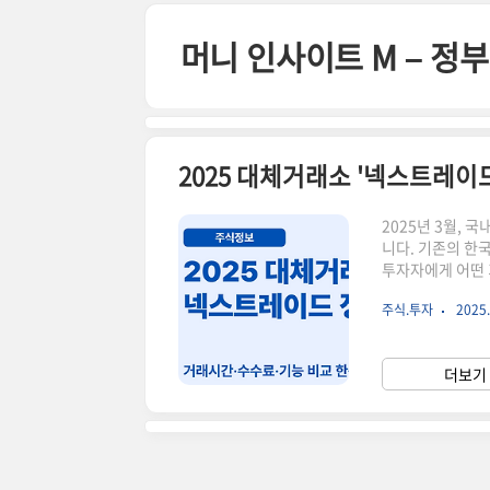
본문 바로가기
머니 인사이트 M – 
2025 대체거래소 '넥스트레이
2025년 3월, 
니다. 기존의 한
투자자에게 어떤 
려드립니다.🚀 넥
주식.투자
2025.
간 거래 가능호가 
KRX보다 거래 
09:00 ~ 15
더보기 
가 제공💬 투자자