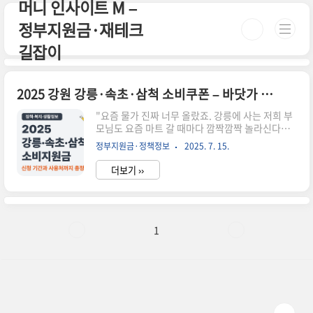
머니 인사이트 M –
본문 바로가기
정부지원금·재테크
길잡이
2025 강원 강릉·속초·삼척 소비쿠폰 – 바닷가 지자체도 대상?
"요즘 물가 진짜 너무 올랐죠. 강릉에 사는 저희 부
모님도 요즘 마트 갈 때마다 깜짝깜짝 놀라신다니
까요." 이런 상황에서 정부에서 주는 2025 소비지
정부지원금·정책정보
2025. 7. 15.
원금 소식이 들려오니 반가움이 먼저였어요. 그런
데 궁금했습니다. "우리 동네도 해당될까?" 강릉,
더보기 ››
속초, 삼척처럼 바닷가 도시도 지원금 받을 수 있을
까?알고 보니 강원 동해안 지역도 모두 지급 대상에
포함돼 있더라고요.이 글에서는 강릉·속초·삼척
주민이라면 꼭 알아야 할 2025 소비쿠폰 지급 조
건, 신청 시기, 사용처까지 실제 경험처럼 풀어드릴
1
게요. 특히 추가지급 조건인 인구감소지역 여부도
확인해보셔야 합니다! 📌 요약 정리2025년 소비쿠
폰, 강릉·속초·삼척도 지급 대상에 포함전 국민 15
만 원 기본, 기초수급자는 최대 40만 원까지신청은
시청 홈페이..