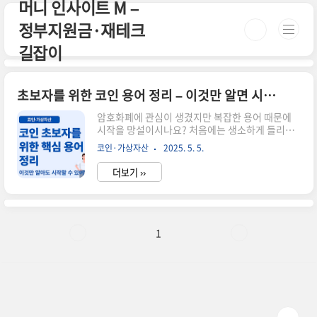
머니 인사이트 M –
본문 바로가기
정부지원금·재테크
길잡이
초보자를 위한 코인 용어 정리 – 이것만 알면 시작할 수 있어요!
암호화폐에 관심이 생겼지만 복잡한 용어 때문에
시작을 망설이시나요? 처음에는 생소하게 들리겠
지만, 자주 사용하는 기본 용어 10가지만 알고 있어
코인·가상자산
2025. 5. 5.
도 코인 세계를 이해하는 데 큰 도움이 돼요. 이 글
에서는 초보자도 쉽게 이해할 수 있도록 가장 중요
더보기 ››
한 코인 용어들을 정리해드릴게요.✅ 꼭 알아야 할
암호화폐 기본 용어 10가지블록체인: 거래 정보를
투명하게 기록하는 분산형 장부지갑 (Wallet): 암
호화폐를 보관하는 공간, 주소와 개인키가 존재공
개키 & 개인키: 지갑 주소와 자산 접근을 위한 암호
1
쌍거래소 (Exchange): 코인을 사고파는 곳, 업비
트·바이낸스 등이 있음디파이 (DeFi): 은행 없이
금융서비스를 제공하는 탈중앙화 시스템스테이킹:
보유한 코인을 맡기고 이자를 받는 구조가스비: 거
래 처리 수수..