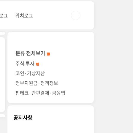
로그
위치로그
분류 전체보기
주식.투자
코인·가상자산
정부지원금·정책정보
핀테크·간편결제·금융앱
공지사항