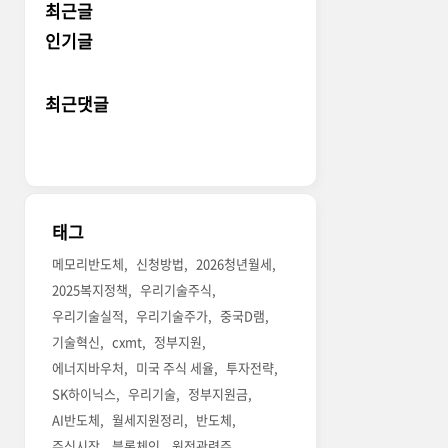
최근글
인기글
최근댓글
태그
메모리반도체
신청방법
2026청년월세
2025복지정책
우리기술주식
우리기술실적
우리기술주가
중국D램
기술혁신
cxmt
정부지원
에너지바우처
미국 주식 세율
투자전략
SK하이닉스
우리기술
정부지원금
AI반도체
월세지원정리
반도체
주식시장
블록체인
원전관련주