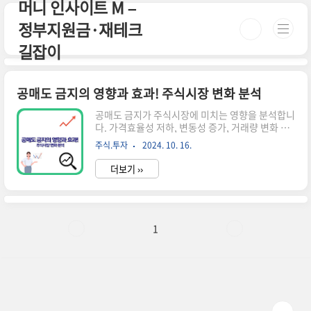
머니 인사이트 M –
본문 바로가기
정부지원금·재테크
길잡이
공매도 금지의 영향과 효과! 주식시장 변화 분석
공매도 금지가 주식시장에 미치는 영향을 분석합니
다. 가격효율성 저하, 변동성 증가, 거래량 변화 등
다양한 측면에서 공매도 금지의 효과를 살펴보고
주식.투자
2024. 10. 16.
향후 전망을 제시합니다. 공매도 금지의 배경과 목
적 공매도 금지는 주식시장의 급격한 하락을 막기
더보기 ››
위해 시행되는 정책입니다. 특히 코로나19 팬데믹
상황에서 주가 폭락을 방지하고자 도입되었습니
다.공매도의 정의공매도는 주가가 떨어질 것으로
예상되는 주식을 빌려서 팔고나중에 더 낮은 가격
에 사서 갚는 투자 방법입니다. 이를 통해 주가 하락
1
시에도 이익을 얻을 수 있습니다.금지 조치의 목적
시장 안정화: 급격한 주가 하락 방지투자자 보호:
과도한 투기 억제시장 신뢰도 유지: 불공정 거래 방
지공매도 금지가 주식시장에 미치는 영향 공매도
금지는 주식시장의 여러 측면에 영향..