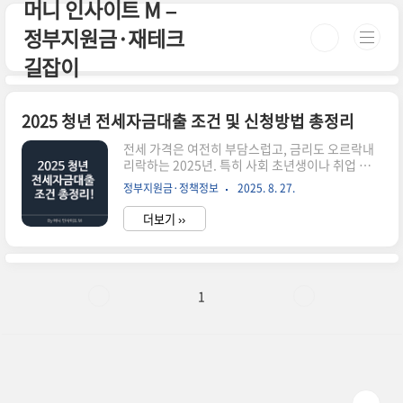
머니 인사이트 M –
본문 바로가기
정부지원금·재테크
길잡이
2025 청년 전세자금대출 조건 및 신청방법 총정리
전세 가격은 여전히 부담스럽고, 금리도 오르락내
리락하는 2025년. 특히 사회 초년생이나 취업 준비
생에게는 **정부 지원 전세자금대출**이 꼭 필요
정부지원금·정책정보
2025. 8. 27.
한 제도입니다. 이 글에서는 2025년 청년 전세자금
대출의 조건, 대상, 금리, 신청 방법까지 알기 쉽게
더보기 ››
정리해드립니다. 청년 전세자금대출이란?청년 전
세자금대출은 주택도시기금과 금융기관이 협약하
여 시행하는 정부지원 대출로, 만 19세~34세 이하
청년이 전세 보증금을 부담 없이 마련할 수 있도록
지원하는 제도입니다. 버팀목 전세자금대출, 중소
1
기업 청년 전세대출 등이 대표적인 상품입니다.📌
2025 청년 전세자금대출 신청 안내 📄 청년 전세대
출 조건 확인 📝 공식 신청 페이지 바로가기 ※ 국
토교통부 청년·신혼부부 전월세 포털에서 대출 조
건과 신청 절..