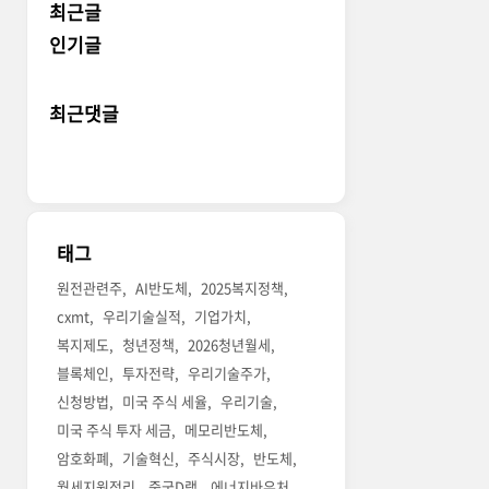
최근글
인기글
최근댓글
태그
원전관련주
AI반도체
2025복지정책
cxmt
우리기술실적
기업가치
복지제도
청년정책
2026청년월세
블록체인
투자전략
우리기술주가
신청방법
미국 주식 세율
우리기술
미국 주식 투자 세금
메모리반도체
암호화폐
기술혁신
주식시장
반도체
월세지원정리
중국D램
에너지바우처