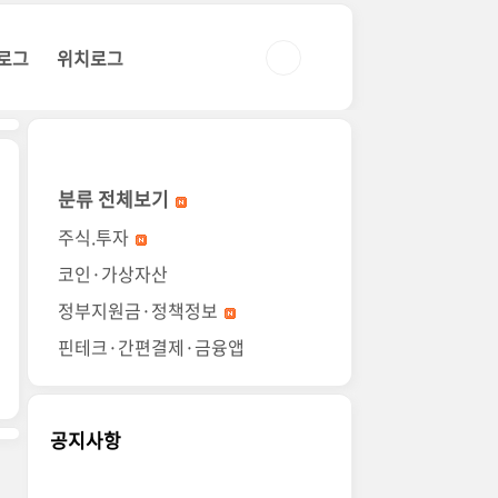
로그
위치로그
분류 전체보기
주식.투자
코인·가상자산
정부지원금·정책정보
핀테크·간편결제·금융앱
공지사항