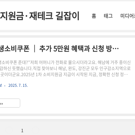
정부지원금·재테크 길잡이
홈
태그
미디어
2025 전남 해남·완도·강진 민생소비쿠폰 │ 추가 5만원 혜택과 신청 방법까지 한눈에!
생소비쿠폰 준대?”저희 어머니가 전화로 물으시더라고요. 해남에 거주 중이신
감하신 듯했습니다.직접 찾아보니 해남, 완도, 강진군 모두 인구감소지역으로
 곳이더군요.2025년 1차 소비지원금 지급이 시작된 지금, 정확한 신청 정보
까지 정리해드립니다. 📌 요약 정리해남·완도·강진군은 인구감소지역으로 5
보
2025. 7. 15.
대상기초수급자, 차상위, 한부모 가구가 기본 15만 원 + 추가 혜택 가능신청은
민센터에서 가능쿠폰은 지역화폐로 지급, 온라인·모바일 사용도 가능자동지급
제한 사항은 꼭 확인!소상공인 크레딧 신청과 2025 민생지원금 정보, 한 번
››
책 크레딧 신청부터 소비쿠폰, 아동·생활지원금까지 중..
1