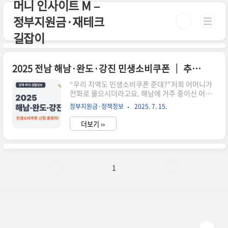
머니 인사이트 M –
본문 바로가기
정부지원금·재테크
길잡이
2025 전남 해남·완도·강진 민생소비쿠폰 │ 추가 5만원 혜택과 신청 방법까지 한눈에!
“우리 지역도 민생소비쿠폰 준대?”저희 어머니가
전화로 물으시더라고요. 해남에 거주 중이신 어르
신이라 더 민감하신 듯했습니다.직접 찾아보니 해
정부지원금·정책정보
2025. 7. 15.
남, 완도, 강진군 모두 인구감소지역으로 추가 혜택
이 있는 곳이더군요.2025년 1차 소비지원금 지급
더보기 ››
이 시작된 지금, 정확한 신청 정보와 조건, 사용처
까지 정리해드립니다. 📌 요약 정리해남·완도·강
진군은 인구감소지역으로 5만원 추가 지급 대상기
초수급자, 차상위, 한부모 가구가 기본 15만 원 +
추가 혜택 가능신청은 복지로 또는 주민센터에서
1
가능쿠폰은 지역화폐로 지급, 온라인·모바일 사용
도 가능자동지급 여부와 중복 수급 제한 사항은 꼭
확인!소상공인 크레딧 신청과 2025 민생지원금 정
보, 한 번에 확인하세요!정책 크레딧 신청부터 소비
쿠폰, 아동·생활지원금까지 중..