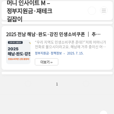
머니 인사이트 M –
본문 바로가기
정부지원금·재테크
길잡이
2025 전남 해남·완도·강진 민생소비쿠폰 │ 추가 5만원 혜택과 신청 방법까지 한눈에!
“우리 지역도 민생소비쿠폰 준대?”저희 어머니가
전화로 물으시더라고요. 해남에 거주 중이신 어르
신이라 더 민감하신 듯했습니다.직접 찾아보니 해
정부지원금·정책정보
2025. 7. 15.
남, 완도, 강진군 모두 인구감소지역으로 추가 혜택
이 있는 곳이더군요.2025년 1차 소비지원금 지급
더보기 ››
이 시작된 지금, 정확한 신청 정보와 조건, 사용처
까지 정리해드립니다. 📌 요약 정리해남·완도·강
진군은 인구감소지역으로 5만원 추가 지급 대상기
초수급자, 차상위, 한부모 가구가 기본 15만 원 +
추가 혜택 가능신청은 복지로 또는 주민센터에서
1
가능쿠폰은 지역화폐로 지급, 온라인·모바일 사용
도 가능자동지급 여부와 중복 수급 제한 사항은 꼭
확인!소상공인 크레딧 신청과 2025 민생지원금 정
보, 한 번에 확인하세요!정책 크레딧 신청부터 소비
쿠폰, 아동·생활지원금까지 중..