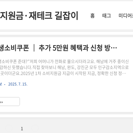
정부지원금·재테크 길잡이
홈
태그
미디어
2025 전남 해남·완도·강진 민생소비쿠폰 │ 추가 5만원 혜택과 신청 방법까지 한눈에!
생소비쿠폰 준대?”저희 어머니가 전화로 물으시더라고요. 해남에 거주 중이신
감하신 듯했습니다.직접 찾아보니 해남, 완도, 강진군 모두 인구감소지역으로
 곳이더군요.2025년 1차 소비지원금 지급이 시작된 지금, 정확한 신청 정보
까지 정리해드립니다. 📌 요약 정리해남·완도·강진군은 인구감소지역으로 5
보
2025. 7. 15.
대상기초수급자, 차상위, 한부모 가구가 기본 15만 원 + 추가 혜택 가능신청은
민센터에서 가능쿠폰은 지역화폐로 지급, 온라인·모바일 사용도 가능자동지급
제한 사항은 꼭 확인!소상공인 크레딧 신청과 2025 민생지원금 정보, 한 번
››
책 크레딧 신청부터 소비쿠폰, 아동·생활지원금까지 중..
1