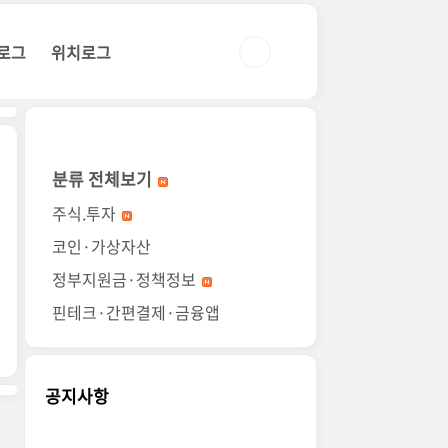
로그
위치로그
분류 전체보기
주식.투자
코인·가상자산
정부지원금·정책정보
핀테크·간편결제·금융앱
공지사항