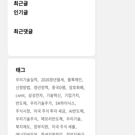
최근글
인기글
최근댓글
태그
우리기술실적
2026청년월세
블록체인
신청방법
청년정책
중국D램
암호화폐
cxmt
삼성전자
기술혁신
기업가치
반도체
우리기술주가
SK하이닉스
주식시장
미국 주식 투자 세금
AI반도체
우리기술주식
메모리반도체
우리기술
복지제도
정부지원
미국 주식 세율
에너지바우처
월세지원정리
정부지원금