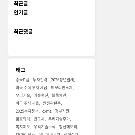
최근글
인기글
최근댓글
태그
중국D램
투자전략
2026청년월세
미국 주식 투자 세금
메모리반도체
우리기술
기술혁신
블록체인
미국 주식 세율
원전관련주
2025복지정책
cxmt
정부지원
암호화폐
반도체
우리기술주가
복지제도
우리기술주식
창신메모리
SK하이닉스
에너지바우처
삼성전자