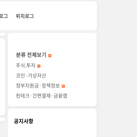
로그
위치로그
분류 전체보기
주식.투자
코인·가상자산
정부지원금·정책정보
핀테크·간편결제·금융앱
공지사항