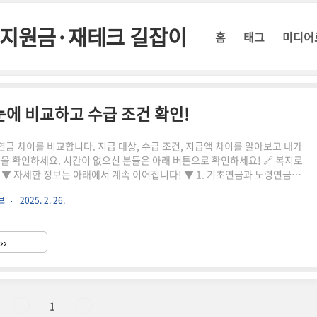
정부지원금·재테크 길잡이
홈
태그
미디어
에 비교하고 수급 조건 확인!
금 차이를 비교합니다. 지급 대상, 수급 조건, 지급액 차이를 알아보고 내가
금을 확인하세요. 시간이 없으신 분들은 아래 버튼으로 확인하세요! 🔗 복지로
세한 정보는 아래에서 계속 이어집니다! ▼ 1. 기초연금과 노령연금이
령연금은 모두 노후 생활을 지원하는 제도이지만 수급 대상과 지급 방식이
보
2025. 2. 26.
연금: 만 65세 이상 저소득층을 위한 연금📌 노령연금: 국민연금 가입자가 일
면 받는 연금2. 기초연금과 노령연금 차이 비교 구분기초연금노령연금대상만
득층국민연금 가입자 중 일정 요건 충족자소득 기준소득인정액 기준 이하소득
››
32만 원 (단독가구 기준)납부 금액과 기간에 따라 ..
1