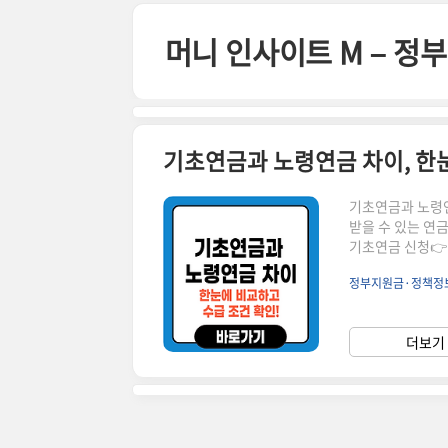
본문 바로가기
머니 인사이트 M – 
기초연금과 노령연금 차이, 한눈
기초연금과 노령연
받을 수 있는 연
기초연금 신청👉 ▼ 자
란?기초연금과 노
정부지원금·정책정
다릅니다.📌 기초
정 요건을 충족하
65세 이상 저소
더보기 
과 무관지급액최대 