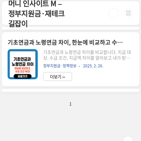
머니 인사이트 M –
본문 바로가기
정부지원금·재테크
길잡이
기초연금과 노령연금 차이, 한눈에 비교하고 수급 조건 확인!
기초연금과 노령연금 차이를 비교합니다. 지급 대
상, 수급 조건, 지급액 차이를 알아보고 내가 받을
수 있는 연금을 확인하세요. 시간이 없으신 분들
정부지원금·정책정보
2025. 2. 26.
은 아래 버튼으로 확인하세요! 🔗 복지로 기초연금
신청👉 ▼ 자세한 정보는 아래에서 계속 이어집니
더보기 ››
다! ▼ 1. 기초연금과 노령연금이란?기초연금과 노
령연금은 모두 노후 생활을 지원하는 제도이지만
수급 대상과 지급 방식이 다릅니다.📌 기초연금: 만
65세 이상 저소득층을 위한 연금📌 노령연금: 국민
연금 가입자가 일정 요건을 충족하면 받는 연금2.
1
기초연금과 노령연금 차이 비교 구분기초연금노령
연금대상만 65세 이상 저소득층국민연금 가입자
중 일정 요건 충족자소득 기준소득인정액 기준 이
하소득과 무관지급액최대 32만 원 (단독가구 기준)
납부 금액과 기간에 따라 ..