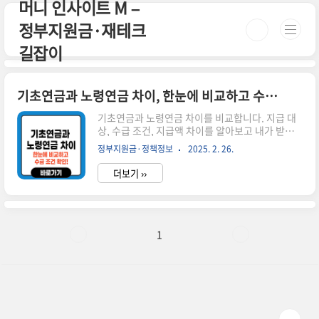
머니 인사이트 M –
본문 바로가기
정부지원금·재테크
길잡이
기초연금과 노령연금 차이, 한눈에 비교하고 수급 조건 확인!
기초연금과 노령연금 차이를 비교합니다. 지급 대
상, 수급 조건, 지급액 차이를 알아보고 내가 받을
수 있는 연금을 확인하세요. 시간이 없으신 분들
정부지원금·정책정보
2025. 2. 26.
은 아래 버튼으로 확인하세요! 🔗 복지로 기초연금
신청👉 ▼ 자세한 정보는 아래에서 계속 이어집니
더보기 ››
다! ▼ 1. 기초연금과 노령연금이란?기초연금과 노
령연금은 모두 노후 생활을 지원하는 제도이지만
수급 대상과 지급 방식이 다릅니다.📌 기초연금: 만
65세 이상 저소득층을 위한 연금📌 노령연금: 국민
연금 가입자가 일정 요건을 충족하면 받는 연금2.
1
기초연금과 노령연금 차이 비교 구분기초연금노령
연금대상만 65세 이상 저소득층국민연금 가입자
중 일정 요건 충족자소득 기준소득인정액 기준 이
하소득과 무관지급액최대 32만 원 (단독가구 기준)
납부 금액과 기간에 따라 ..