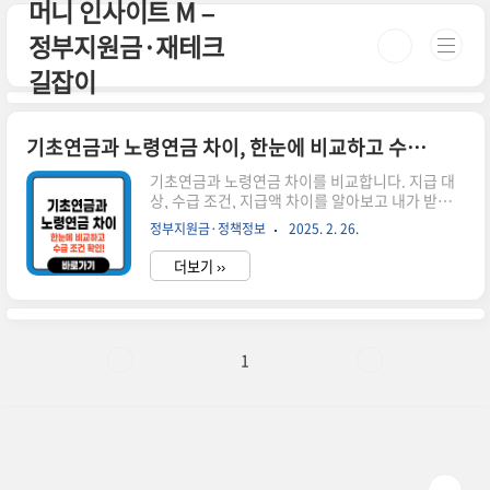
머니 인사이트 M –
본문 바로가기
정부지원금·재테크
길잡이
기초연금과 노령연금 차이, 한눈에 비교하고 수급 조건 확인!
기초연금과 노령연금 차이를 비교합니다. 지급 대
상, 수급 조건, 지급액 차이를 알아보고 내가 받을
수 있는 연금을 확인하세요. 시간이 없으신 분들
정부지원금·정책정보
2025. 2. 26.
은 아래 버튼으로 확인하세요! 🔗 복지로 기초연금
신청👉 ▼ 자세한 정보는 아래에서 계속 이어집니
더보기 ››
다! ▼ 1. 기초연금과 노령연금이란?기초연금과 노
령연금은 모두 노후 생활을 지원하는 제도이지만
수급 대상과 지급 방식이 다릅니다.📌 기초연금: 만
65세 이상 저소득층을 위한 연금📌 노령연금: 국민
연금 가입자가 일정 요건을 충족하면 받는 연금2.
1
기초연금과 노령연금 차이 비교 구분기초연금노령
연금대상만 65세 이상 저소득층국민연금 가입자
중 일정 요건 충족자소득 기준소득인정액 기준 이
하소득과 무관지급액최대 32만 원 (단독가구 기준)
납부 금액과 기간에 따라 ..