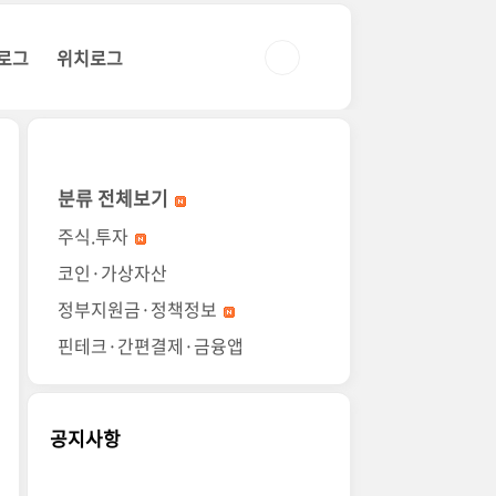
로그
위치로그
분류 전체보기
주식.투자
코인·가상자산
정부지원금·정책정보
핀테크·간편결제·금융앱
공지사항