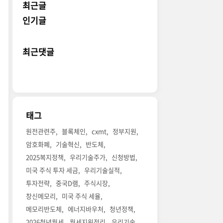
최근글
인기글
최근댓글
태그
원전관련주
블록체인
cxmt
정부지원
암호화폐
기술혁신
반도체
2025복지정책
우리기술주가
신청방법
미국 주식 투자 세금
우리기술실적
투자전략
중국D램
주식시장
창신메모리
미국 주식 세율
메모리반도체
에너지바우처
청년정책
2026청년월세
월세지원정리
우리기술